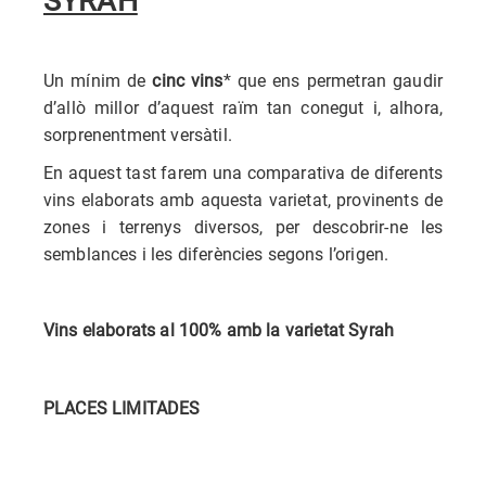
SYRAH
Un mínim de
cinc vins
* que ens permetran gaudir
d’allò millor d’aquest raïm tan conegut i, alhora,
sorprenentment versàtil.
En aquest tast farem una comparativa de diferents
vins elaborats amb aquesta varietat, provinents de
zones i terrenys diversos, per descobrir-ne les
semblances i les diferències segons l’origen.
Vins elaborats al 100% amb la varietat Syrah
PLACES LIMITADES